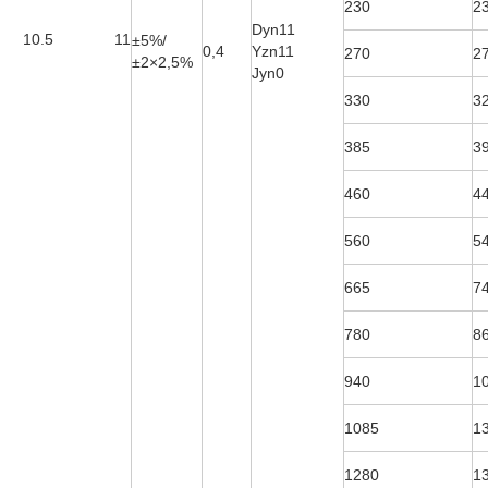
230
2
Dyn11
10.5
11
±5%/
0,4
Yzn11
270
2
±2×2,5%
Jyn0
330
3
385
3
460
4
560
5
665
7
780
8
940
1
1085
1
1280
1