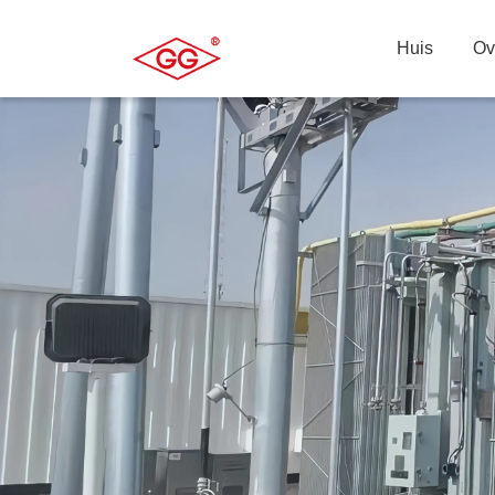
Huis
Ov