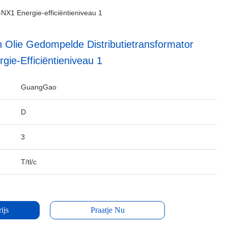
NX1 Energie-efficiëntieniveau 1
 Olie Gedompelde Distributietransformator
ie-Efficiëntieniveau 1
GuangGao
D
3
T/tl/c
ijs
Praatje Nu