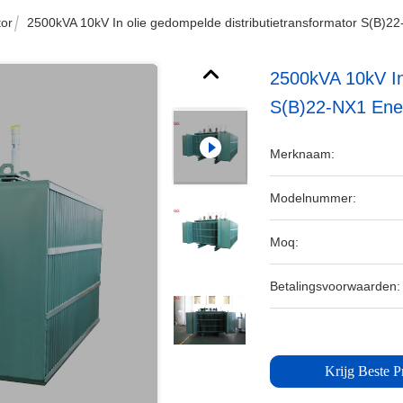
tor
2500kVA 10kV In olie gedompelde distributietransformator S(B)22-
2500kVA 10kV In
S(B)22-NX1 Energ
Merknaam:
Modelnummer:
Moq:
Betalingsvoorwaarden:
Krijg Beste Pr