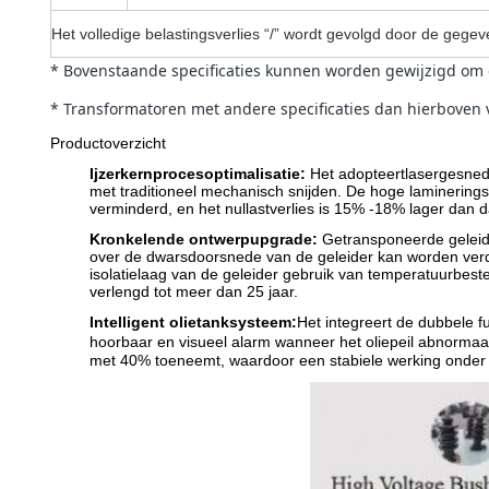
Het volledige belastingsverlies “/” wordt gevolgd door de geg
* Bovenstaande specificaties kunnen worden gewijzigd om d
* Transformatoren met andere specificaties dan hierboven
Productoverzicht
Ijzerkernprocesoptimalisatie
:
Het adopteert
lasergesned
met traditioneel mechanisch snijden. De hoge laminering
verminderd, en het nullastverlies is 15% -18% lager dan d
Kronkelende ontwerpupgrade
:
Getransponeerde gelei
over de dwarsdoorsnede van de geleider kan worden verde
isolatielaag van de geleider gebruik van temperatuurbes
verlengd tot meer dan 25 jaar.
Intelligent olietanksysteem
:
Het integreert de dubbele f
hoorbaar en visueel alarm wanneer het oliepeil abnormaal
met 40% toeneemt, waardoor een stabiele werking onder 