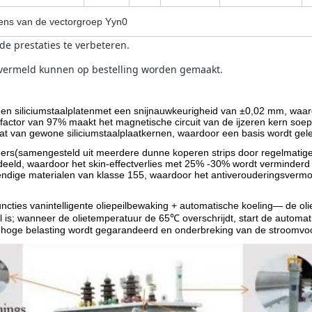
evens van de vectorgroep Yyn0
e prestaties te verbeteren.
 vermeld kunnen op bestelling worden gemaakt.
en siliciumstaalplaten
met een snijnauwkeurigheid van ±0,02 mm, waardo
sfactor van 97% maakt het magnetische circuit van de ijzeren kern s
at van gewone siliciumstaalplaatkernen, waardoor een basis wordt gele
ders
(samengesteld uit meerdere dunne koperen strips door regelmatige 
eld, waardoor het skin-effectverlies met 25% -30% wordt verminderd en
tendige materialen van klasse 155, waardoor het antiverouderingsverm
uncties van
intelligente oliepeilbewaking + automatische koeling
— de oli
 is; wanneer de olietemperatuur de 65℃ overschrijdt, start de automati
hoge belasting wordt gegarandeerd en onderbreking van de stroomvoor