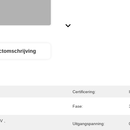
ctomschrijving
Certificering:
Fase:
V 、 
Uitgangspanning: