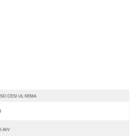
ISO CESI UL KEMA
3
0,4kV