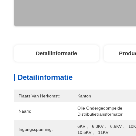
Detailinformatie
Produ
Detailinformatie
Plaats Van Herkomst:
Kanton
Olie Ondergedompelde 
Naam:
Distributietransformator
6KV 、 6.3KV 、 6.6KV 、 10K
Ingangsspanning:
10.5KV 、 11KV