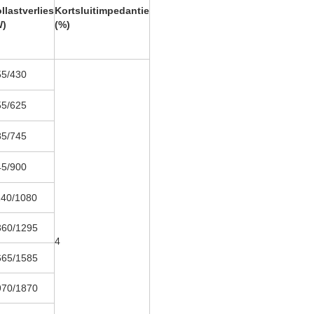
llastverlies
Kortsluitimpedantie
W)
(%)
55/430
55/625
85/745
45/900
140/1080
360/1295
4
665/1585
970/1870