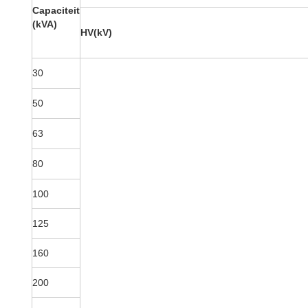
Capaciteit
(kVA)
HV(kV)
30
50
63
80
100
125
160
200