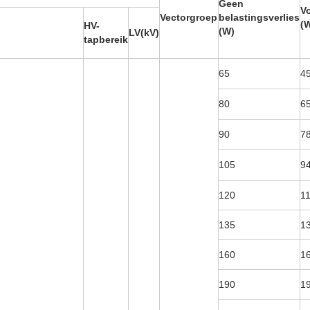
Geen
Vo
Vectorgroep
belastingsverlies
(
HV-
(W)
LV(kV)
tapbereik
65
4
80
6
90
7
105
9
120
1
135
1
160
1
190
1