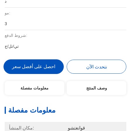
د
مو:
3
شروط الدفع:
تي/تل/ج
احصل على أفضل سعر
نتحدث الآن
وصف المنتج
معلومات مفصلة
معلومات مفصلة
قوانغتشو
مكان المنشأ: