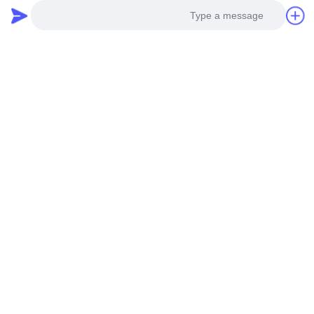
Photo
Video Call
محول توزيع مغمور بالزيت 315
محولات توزيع مملوءة بالزيت
كيلو فولت أمبير 10 كيلو فولت
30kVA من سبائك الأمورفية
Audio Call
S(B)22-NX1 مستوى كفاءة
10kV S(B)H25-NX1
احصل على أفضل سعر
احصل على أفضل سعر
الطاقة 1