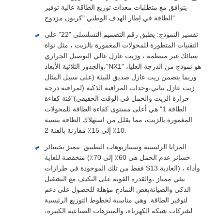
يتوافق مع متطلبات معدات توزيع الطاقة عالية توفير
الطاقة في إطار الهدف الوطني "كربون مزدوج".
تفسير النموذج: يطبق رقم التصميم التسلسلي "22" على
التقنيات المتطورة للمحولات المغمورة بالزيت ، مثل نواة
سبائك غير منتظمة ، وزيت عازل عالي التوصيل الحراري
،والجذور الثلاثية الأبعاد"NX1" هو نموذج من الدرجة العليا،
وربما يتضمن زيت عازل صديق للبيئة (على سبيل المثال
زيت عازل نباتي،وحدات المراقبة الذكية (لمراقبة درجة
حرارة الزيت والحمل في الوقت الحقيقي)"فئة كفاءة
الطاقة 1" هي أعلى مستوى كفاءة الطاقة للمحولات
المغمورة بالزيت، مما يقلل من استهلاك الطاقة بنسبة
10٪ إلى 15٪ مقارنة بالفئة 2.
المزايا الرئيسية وسيناريوهات التطبيق: تتميز بخسائر
منخفضة للغاية (خسائر عدم الحمل هي 60٪ إلى 70٪
فقط من تلك الموجودة في طرازات S13 العادية) ، وأداء
بيئي ممتاز ،والقدرة القوية على التكيف مع التشغيل
الذكي والصيانةبعض النماذج مؤهلة للحصول على دعم
لتوفير الطاقة. وهي مناسبة لخطوط التوزيع الرئيسية
لشركات شبكة الكهرباء، والمنتزهات الصناعية الكبيرة،