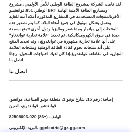
لقد قامت الشركة بمشروع الطاقة الوطني للأمن الأولمبي، مشروع
الوطني 851،قوانغتشو BRT ومشاريع الطاقة الأمنية الهامة
الأخرىالمنتجات المستخدمة في المشاريع المذكورة أعلاه آمنة للغاية
وتعمل بشكل موثوق في جميع أنحاء البلاد. كما يتم تصدير هذه
المنتجات إلى ميانمار ومدغشقر وماليزيا ودول أخرى.تتمتع بسمعة
جيدة في سوق الكهروميكانيكية، تم تحديد "علامة تجارية غوانغغاو"
على أنها علامة تجارية مشهورة في غوانغدونغ ، وتم تحديد المنتج
على أنه منتجات نجوم كفاءة الطاقة الوطنية ومنتجات العلامة
التجارية في مقاطعة غوانغدونغ.إذا كان لديك احتياجات المحول، رجاءً
اتصل بنا
اتصل بنا
إضافة: رقم 15، شارع يونبو 1، منطقة يونبو الصناعية، هوانغبو،
قوانغتشو، قوانغدونغ، الصين
الهاتف: (+86) 020-82505003
البريد الإلكتروني: ggelectric@gz-gg.com