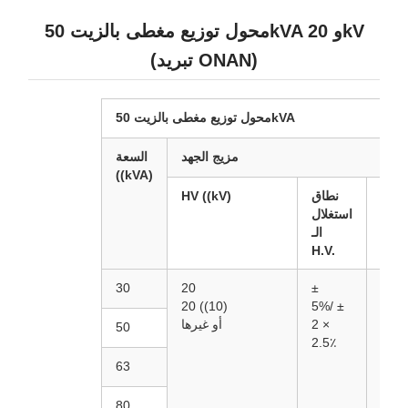
محول توزيع مغطى بالزيت 50kVA و 20kV
(تبريد ONAN)
محول توزيع مغطى بالزيت 50kVA
مزيج الجهد
السعة
((kVA)
LV
نطاق
HV ((kV)
((kV
استغلال
الـ
H.V.
30
20
±
0.4
20 ((10)
5%/
±
2 ×
أو غيرها
50
2.5٪
63
80