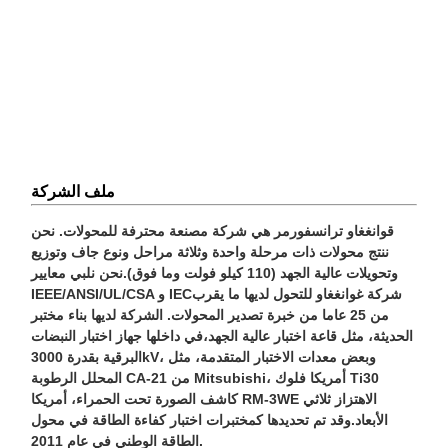
ملف الشركة
قوانغغاو ترانسفورمر هي شركة مصنعة محترفة للمحولات. نحن
ننتج محولات ذات مرحلة واحدة وثلاثة مراحل ونوع جاف وتوزيع
وتحويلات عالية الجهد (110 كيلو فولت وما فوق).نحن نلبي معايير
IEEE/ANSI/UL/CSA و IECشركة غوانغغاو للتحول لديها ما يقرب
من 25 عاما من خبرة تصدير المحولات. الشركة لديها بناء مختبر
الحديثة، مثل قاعة اختبار عالية الجهد،في داخلها جهاز اختبار النبضات
البرقية بقدرة 3000kV، وبعض معدات الاختبار المتقدمة، مثل
المحلل الرطوبة CA-21 من Mitsubishi، أمريكا فلوك Ti30
كاشف الصورة تحت الحمراء، أمريكا RM-3WE الاهتزاز ثلاثي
الأبعاد.وقد تم تحديدها كمختبرات اختبار كفاءة الطاقة في محول
الطاقة الوطني في عام 2011.