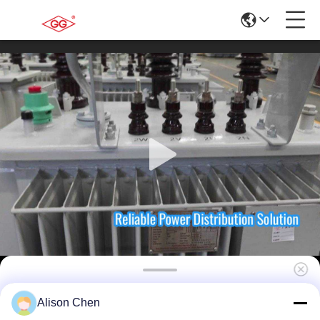
Endüstriyel tesisler için tasarlanmış
Alison Chen
50kVA/20kV Petrol Batırılmış Dağıtım