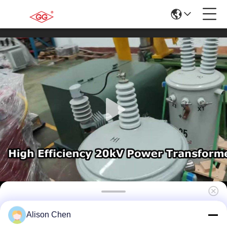
37.5kVA Tek fazlı kutuplı dağıtım
Alison Chen
transformatörü ONAN soğutması ve silikon