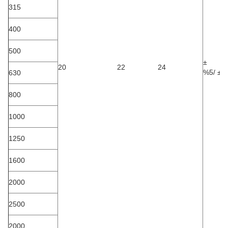
315
400
500
±
20
22
24
%5/
±2
630
800
1000
1250
1600
2000
2500
2000