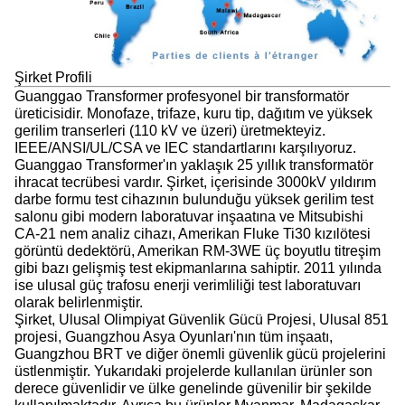
Şirket Profili
Guanggao Transformer profesyonel bir transformatör
üreticisidir. Monofaze, trifaze, kuru tip, dağıtım ve yüksek
gerilim transerleri (110 kV ve üzeri) üretmekteyiz.
IEEE/ANSI/UL/CSA ve IEC standartlarını karşılıyoruz.
Guanggao Transformer'ın yaklaşık 25 yıllık transformatör
ihracat tecrübesi vardır. Şirket, içerisinde 3000kV yıldırım
darbe formu test cihazının bulunduğu yüksek gerilim test
salonu gibi modern laboratuvar inşaatına ve Mitsubishi
CA-21 nem analiz cihazı, Amerikan Fluke Ti30 kızılötesi
görüntü dedektörü, Amerikan RM-3WE üç boyutlu titreşim
gibi bazı gelişmiş test ekipmanlarına sahiptir. 2011 yılında
ise ulusal güç trafosu enerji verimliliği test laboratuvarı
olarak belirlenmiştir.
Şirket, Ulusal Olimpiyat Güvenlik Gücü Projesi, Ulusal 851
projesi, Guangzhou Asya Oyunları'nın tüm inşaatı,
Guangzhou BRT ve diğer önemli güvenlik gücü projelerini
üstlenmiştir. Yukarıdaki projelerde kullanılan ürünler son
derece güvenlidir ve ülke genelinde güvenilir bir şekilde