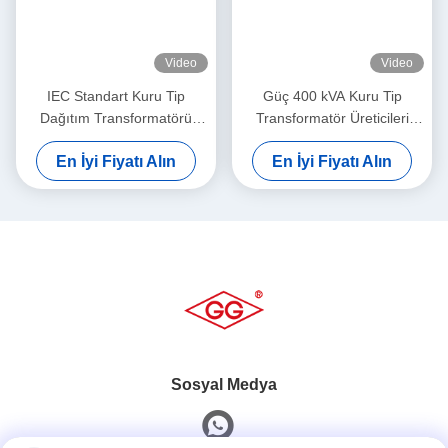
Video
Video
IEC Standart Kuru Tip
Güç 400 kVA Kuru Tip
Dağıtım Transformatörü
Transformatör Üreticileri
1250kva SC(B)14-NX2 Enerji
SC(B)12-NX3 Enerji
En İyi Fiyatı Alın
En İyi Fiyatı Alın
Verimliliği Seviye 2
Verimliliği Seviye 3
Sosyal Medya