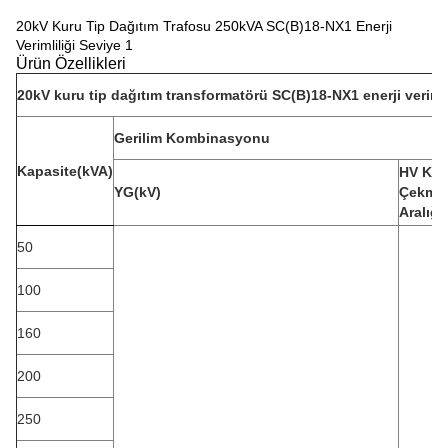
20kV Kuru Tip Dağıtım Trafosu 250kVA SC(B)18-NX1 Enerji
Verimliliği Seviye 1
Ürün Özellikleri
20kV kuru tip dağıtım transformatörü SC(B)18-NX1 enerji verimli
Gerilim Kombinasyonu
Kapasite(kVA)
HV Kıl
YG(kV)
Çekme
Aralığı
50
100
160
200
250