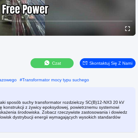
Czat
Skontaktuj Się Z Nami
jfazowego
#
Transformator mocy typu suchego
aki sposób suchy transformator rozdzielczy SC(B)12-NX3 20 kV
ę konstrukcji z żywicy epoksydowej, powietrznemu systemowi
u i skażenia środowiska. Zobacz rzeczywiste zastosowania i dowiedz
odowisk dystrybucji energii wymagających wysokich standardów