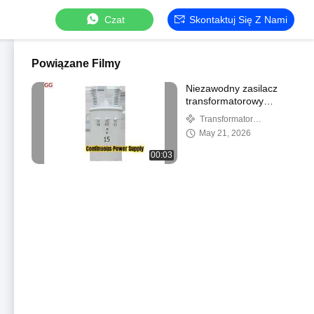
Czat
Skontaktuj Się Z Nami
Powiązane Filmy
Niezawodny zasilacz
transformatorowy
montowany na słupie
Transformator
dystrybucyjny montowany
May 21, 2026
na pojedynczym biegunach
00:03