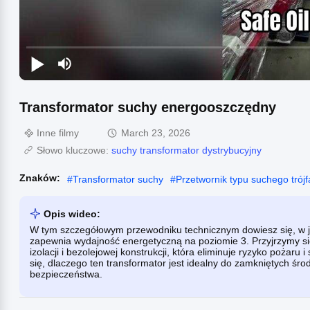
Transformator suchy energooszczędny
Inne filmy
March 23, 2026
Słowo kluczowe:
suchy transformator dystrybucyjny
Znaków:
#
Transformator suchy
#
Przetwornik typu suchego tró
Opis wideo:
W tym szczegółowym przewodniku technicznym dowiesz się, w j
zapewnia wydajność energetyczną na poziomie 3. Przyjrzymy si
izolacji i bezolejowej konstrukcji, która eliminuje ryzyko pożar
się, dlaczego ten transformator jest idealny do zamkniętych śr
bezpieczeństwa.