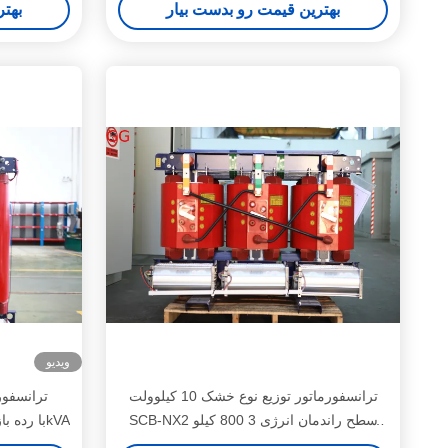
بهترین قیمت رو بدست بیار
بهتر
ویدیو
ترانسفورماتور توزیع نوع خشک 10 کیلوولت
SCB-NX2 سطح راندمان انرژی 3 800 کیلو
SC(B)12-NX3 با رده بازده انرژی 3، 2000kVA
ولت آمپر