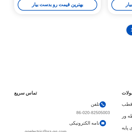
یار
بهترین قیمت رو بدست بیار
لات
تماس سریع
 قطب
تلفن
86-020-82505003
ه ور
نامه الکترونیکی
پایه
ggelectric@gz-gg.com