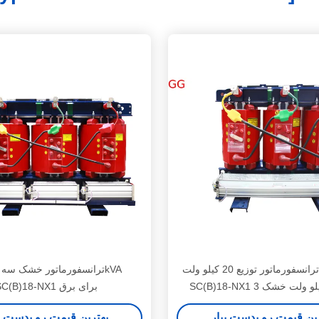
تولید کننده ترانسفورماتور توزیع 20 کیلو ولت
SC(B)18-NX1 برای برق
ین قیمت رو بدست بیار
بهترین قیمت رو بدست ب