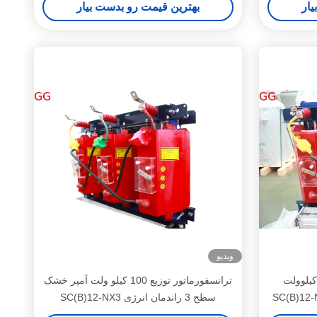
یار
بهترین قیمت رو بدست بیار
ویدیو
نسفورماتور توزیع خشک 20 کیلوولت
ترانسفورماتور توزیع 100 کیلو ولت آمپر خشک
SC(B)12-NX3 سطح 3 راندمان انرژی