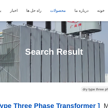
خونه
درباره ما
محصولات
راه حل ها
اخبار
ب
Search Result
dry type three 
ype Three Phase Transformer ]
M