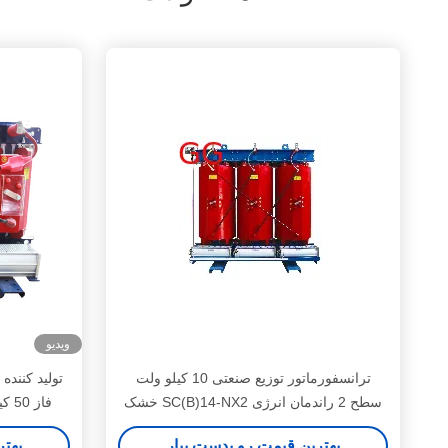
ویدیو
ترانسفورماتور توزیع صنعتی 10 کیلو ولت
خشک SC(B)14-NX2 سطح 2 راندمان انرژی
SC(B)18-NX1 3 فاز 50 کیلو ولت خشک
بهترین قیمت رو بدست بیار
بهتر