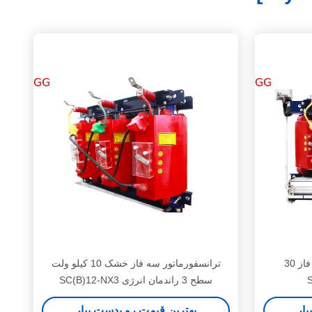
ترانسفورماتور خشک سه فاز 30kVA
ترانسفورماتور سه فاز خشک 10 کیلو ولت
SC(B)12-NX3 سطح 3 راندمان انرژی
یار
بهترین قیمت رو بدست بیار