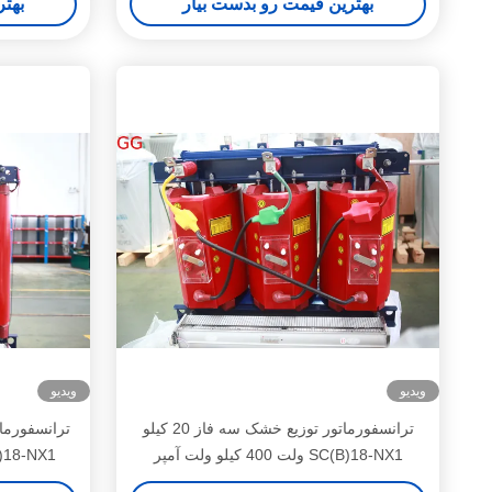
بهترین قیمت رو بدست بیار
بهتر
ویدیو
ویدیو
ترانسفورماتور توزیع خشک سه فاز 20 کیلو
ولت 400 کیلو ولت آمپر SC(B)18-NX1
کیلو ولت، سه فاز، تو