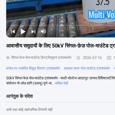
आवासीय समुदायों के लिए 50kV सिंगल-फ़ेज़ पोल-माउंटेड ट्रा
सिंगल फेज पोल माउंटेड डिस्ट्रीब्यूशन ट्रांसफार्मर
2026-07-16
1
#
पोल पर स्थापित विद्युत वितरण ट्रांसफार्मर
#
एकल चरण पोल माउंटेड ट्रांसफार्मर
50kV सिंगल फेज़ पोल माउंटेड ट्रांसफार्मर - मल्टी-वोल्टेज आउटपुट उत्पाद विशिष्टताएँ स
संयोजन नो-लोड हानि (डब्ल्यू) पूर्ण-भा...
अधिक देखें
आगंतुक के संदेश
अभी तक कोई सार्वजनिक टिप्पणी नहीं