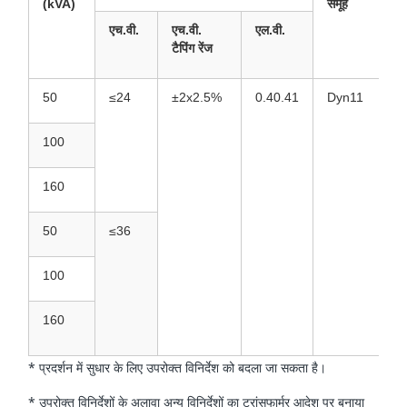
(kVA)
समूह
क
(
एच.वी.
एच.वी.
एल.वी.
टैपिंग रेंज
50
≤24
±2x2.5%
0.40.41
Dyn11
2
100
2
160
2
50
≤36
6
100
5
160
4
* प्रदर्शन में सुधार के लिए उपरोक्त विनिर्देश को बदला जा सकता है।
* उपरोक्त विनिर्देशों के अलावा अन्य विनिर्देशों का ट्रांसफार्मर आदेश पर बनाया