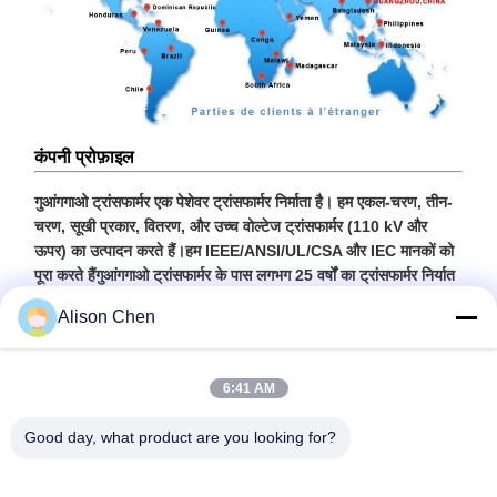
कंपनी प्रोफ़ाइल
गुआंगगाओ ट्रांसफार्मर एक पेशेवर ट्रांसफार्मर निर्माता है। हम एकल-चरण, तीन-
चरण, सूखी प्रकार, वितरण, और उच्च वोल्टेज ट्रांसफार्मर (110 kV और
ऊपर) का उत्पादन करते हैं।हम IEEE/ANSI/UL/CSA और IEC मानकों को
पूरा करते हैंगुआंगगाओ ट्रांसफार्मर के पास लगभग 25 वर्षों का ट्रांसफार्मर निर्यात
अनुभव है। कंपनी के पास आधुनिक प्रयोगशाला निर्माण है, जैसे उच्च वोल्टेज
Alison Chen
परीक्षण हॉल,जिसके अंदर 3000kV बिजली आवेग परीक्षण उपकरण है, और कुछ
उन्नत परीक्षण उपकरण, जैसे कि मित्सुबिशी का CA-21 नमी विश्लेषक, अमेरिकी
फ्लुक Ti30 अवरक्त छवि डिटेक्टर, अमेरिकी RM-3WE त्रि-आयामी कंपन।
6:41 AM
और यह 2011 में राष्ट्रीय बिजली ट्रांसफार्मर ऊर्जा दक्षता परीक्षण प्रयोगशालाओं
के रूप में पहचाना गया था.
Good day, what product are you looking for?
कंपनी ने नेशनल ओलंपिक सिक्योरिटी पावर प्रोजेक्ट, नेशनल 851 प्रोजेक्ट,
गुआंगज़ौ एशियाई खेलों का पूरा निर्माण,गुआंगज़ौ बीआरटी और अन्य महत्वपूर्ण