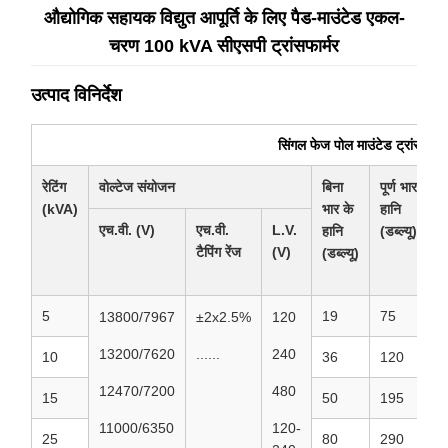
औद्योगिक सहायक विद्युत आपूर्ति के लिए पैड-माउंटेड एकल-
चरण 100 kVA सीएसपी ट्रांसफार्मर
उत्पाद विनिर्देश
सिंगल फेज पोल माउंटेड ट्रांसफा
रेटिंग
वोल्टेज संयोजन
बिना
पूर्ण भार
आ
(kVA)
भार के
हानि
एच.वी. (V)
एच.वी.
L.V.
ए
हानि
(डब्ल्यू)
टैपिंग रेंज
(V)
(डब्ल्यू)
5
19
75
8
13800/7967
±2x2.5%
120
13200/7620
......
240
10
36
120
9
12470/7200
480
15
50
195
9
11000/6350
120-
25
80
290
1