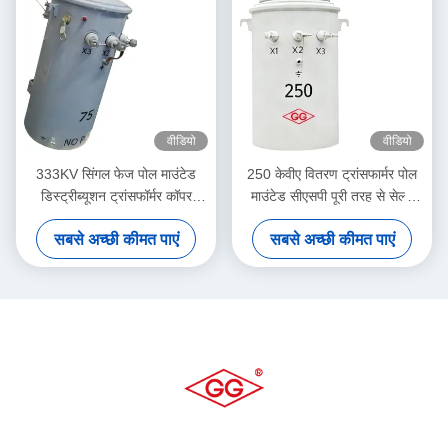
वीडियो
वीडियो
333KV सिंगल फेज पोल माउंटेड
250 केवीए वितरण ट्रांसफार्मर पोल
डिस्ट्रीब्यूशन ट्रांसफॉर्मर कॉपर
माउंटेड सीएसपी पूरी तरह से सेल्फ
एल्युमिनियम हाइब्रिड वाइंडिंग के साथ
प्रोटेक्टेड ट्रांसफार्मर
सबसे अच्छी कीमत पाएं
सबसे अच्छी कीमत पाएं