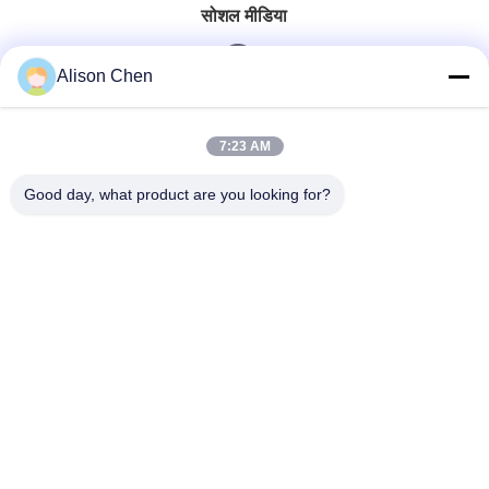
सोशल मीडिया
Alison Chen
त्वरित संपर्क
7:23 AM
टेलीफोन
Good day, what product are you looking for?
0086-20-82505003
ई-मेल
ggelectric@gz-gg.com
पता
नंबर 15, युनपु 1st रोड, युनपु इंडस्ट्रियल ज़ोन लुओगांग गुआंगज़ौ, चीन
गोपनीयता नीति
|
साइटमैप