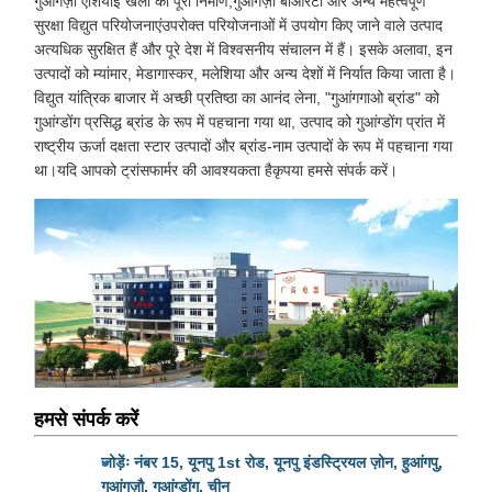
गुआंगज़ौ एशियाई खेलों का पूरा निर्माण,गुआंगज़ौ बीआरटी और अन्य महत्वपूर्ण
सुरक्षा विद्युत परियोजनाएंउपरोक्त परियोजनाओं में उपयोग किए जाने वाले उत्पाद
अत्यधिक सुरक्षित हैं और पूरे देश में विश्वसनीय संचालन में हैं। इसके अलावा, इन
उत्पादों को म्यांमार, मेडागास्कर, मलेशिया और अन्य देशों में निर्यात किया जाता है।
विद्युत यांत्रिक बाजार में अच्छी प्रतिष्ठा का आनंद लेना, "गुआंगगाओ ब्रांड" को
गुआंग्डोंग प्रसिद्ध ब्रांड के रूप में पहचाना गया था, उत्पाद को गुआंग्डोंग प्रांत में
राष्ट्रीय ऊर्जा दक्षता स्टार उत्पादों और ब्रांड-नाम उत्पादों के रूप में पहचाना गया
था।यदि आपको ट्रांसफार्मर की आवश्यकता हैकृपया हमसे संपर्क करें।
हमसे संपर्क करें
जोड़ेंः नंबर 15, यूनपु 1st रोड, यूनपु इंडस्ट्रियल ज़ोन, हुआंगपु,
गुआंगज़ौ, गुआंग्डोंग, चीन