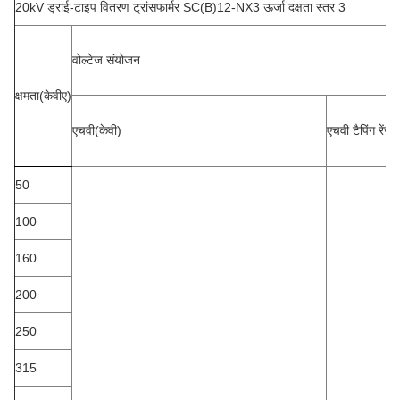
20kV ड्राई-टाइप वितरण ट्रांसफार्मर SC(B)12-NX3 ऊर्जा दक्षता स्तर 3
वोल्टेज संयोजन
क्षमता(केवीए)
एचवी(केवी)
एचवी टैपिंग रेंज
50
100
160
200
250
315