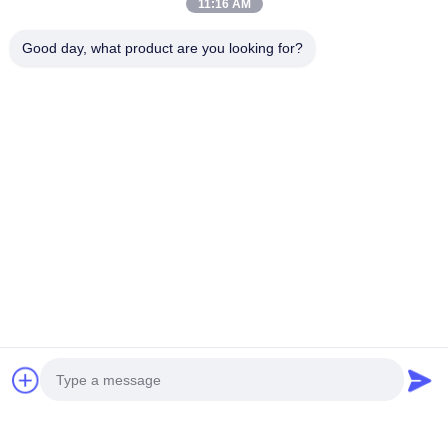
11:16 AM
Good day, what product are you looking for?
कंपनी प्रोफाइल
गुआंगगाओ ट्रांसफार्मर एक पेशेवर ट्रांसफार्मर निर्माता है। हम एकल-चरण,
तीन-चरण, शुष्क-प्रकार, वितरण और उच्च-वोल्टेज ट्रांसर्स (110 केवी और
ऊपर) का उत्पादन करते हैं। हम आईईईई/एएनएसआई/यूएल/सीएसए और
आईईसी मानकों को पूरा करते हैं। गुआंगगाओ ट्रांसफार्मर के पास
ट्रांसफार्मर निर्यात का लगभग 25 वर्षों का अनुभव है। कंपनी के पास
आधुनिक प्रयोगशाला निर्माण है, जैसे हाई-वोल्टेज टेस्ट हॉल, जिसके भीतर
एक 3000kV लाइटनिंग इंपल्सफॉर्म परीक्षण उपकरण है, और कुछ उन्नत
परीक्षण उपकरण हैं, जैसे मित्सुबिशी से CA-21 नमी विश्लेषक, अमेरिकन
फ्लूक Ti30 इंफ्रारेड इमेज डिटेक्टर, अमेरिकन RM-3WE तीन आयामी
कंपन। और इसे 2011 में राष्ट्रीय बिजली ट्रांसफार्मर ऊर्जा दक्षता परीक्षण
प्रयोगशालाओं के रूप में पहचाना गया था।