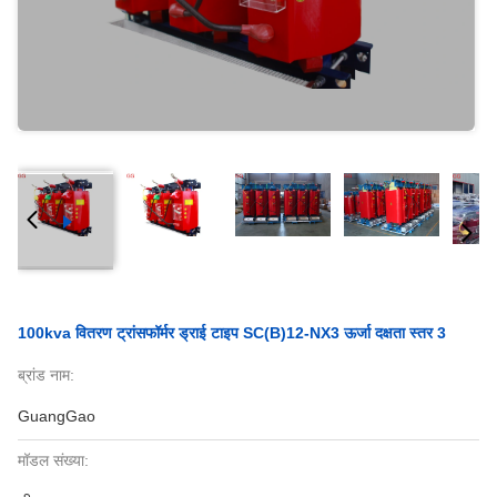
100kva वितरण ट्रांसफॉर्मर ड्राई टाइप SC(B)12-NX3 ऊर्जा दक्षता स्तर 3
ब्रांड नाम:
GuangGao
मॉडल संख्या: