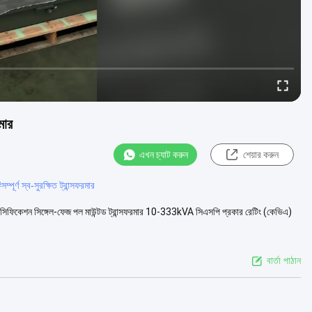
মার
এখন চ্যাট করুন
শেয়ার করুন
#
সম্পূর্ণ স্ব-সুরক্ষিত ট্রান্সফরমার
 স্পেসিফিকেশন সিঙ্গেল-ফেজ পল মাউন্টড ট্রান্সফরমার 10-333kVA সিএসপি প্রকার রেটিং (কেভিএ)
বার্তা পাঠান