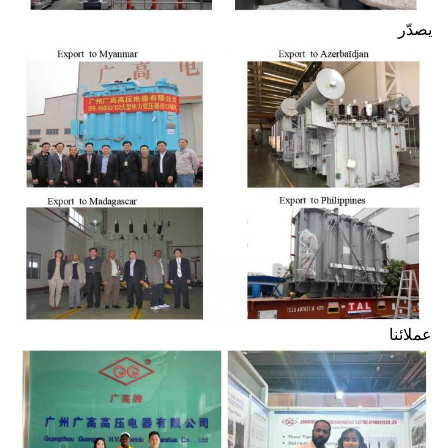
يصدّر
عملائنا