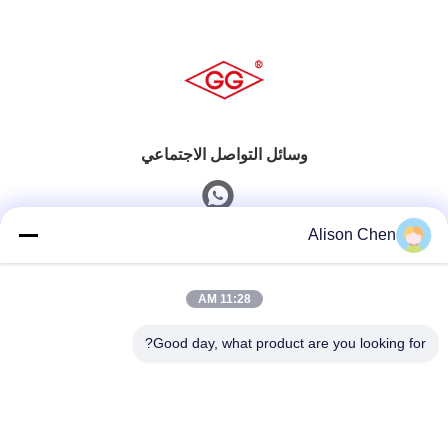
وسائل التواصل الاجتماعي
Alison Chen
اتصال سريع
11:28 AM
تيل
0086-20-82505003
Good day, what product are you looking for?
بريد إلكتروني
ggelectric@gz-gg.com