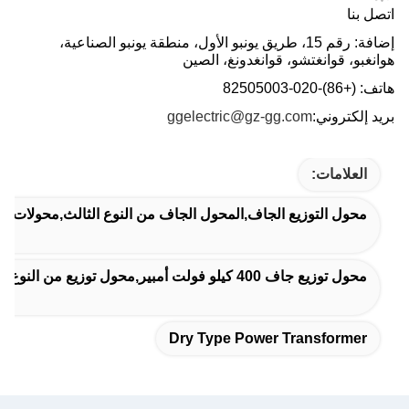
اتصل بنا
إضافة: رقم 15، طريق يونبو الأول، منطقة يونبو الصناعية،
هوانغبو، قوانغتشو، قوانغدونغ، الصين
هاتف: (+86)-020-82505003
بريد إلكتروني:
ggelectric@gz-gg.com
العلامات:
محول التوزيع الجاف,المحول الجاف من النوع الثالث,محولات ال
محول توزيع جاف 400 كيلو فولت أمبير,محول توزيع من النوع الجاف 20 كيلو فولت,محول 20 كيلو فولت من النوع الجاف
Dry Type Power Transformer