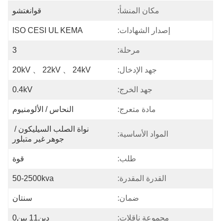
مكان المنشأ:
قوانغتشو
إصدار الشهادات:
ISO CESI UL KEMA
مرحلة:
3
جهد الإدخال:
20kV 、 22kV 、 24kV
جهد الخرج:
0.4kV
مادة متعرج:
النحاس / الألومنيوم
نواة الصلب السيليكون / 
المواد الأساسية:
جوهر غير متبلور
طلب:
قوة
القدرة المقدرة:
50-2500kva
ضمان:
سنتان
مجموعة ناقلات:
دين11 يين0