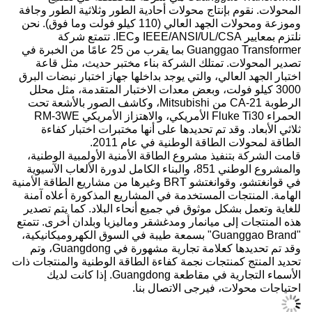
المحولات. نقوم بإنتاج محولات أحادية الطور وثلاثية الطور وجافة
وموزعة ومحولات الجهد العالي (110 كيلو فولت وما فوق). نحن
نلتزم بمعايير IEEE/ANSI/UL/CSA وIEC. تتمتع شركة
Guanggao Transformer بما يقرب من 25 عامًا من الخبرة في
تصدير المحولات. تمتلك الشركة بناء مختبر حديث، مثل قاعة
اختبار الجهد العالي، والتي يوجد بداخلها جهاز اختبار نبضات البرق
3000 كيلو فولت، وبعض معدات الاختبار المتقدمة، مثل محلل
الرطوبة CA-21 من Mitsubishi، وكاشف الصور بالأشعة تحت
الحمراء Fluke Ti30 الأمريكي، والاهتزاز الأمريكي RM-3WE
ثلاثي الأبعاد. وقد تم تحديدها على أنها مختبرات اختبار كفاءة
الطاقة لمحولات الطاقة الوطنية في عام 2011.
قامت الشركة بتنفيذ مشروع الطاقة الأمنية الأولمبية الوطنية،
والمشروع الوطني 851، والبناء الكامل لدورة الألعاب الآسيوية
في قوانغتشو، وقوانغتشو BRT وغيرها من مشاريع الطاقة الأمنية
الهامة. المنتجات المستخدمة في المشاريع المذكورة أعلاه آمنة
للغاية وتعمل بشكل موثوق في جميع أنحاء البلاد. كما يتم تصدير
هذه المنتجات إلى ميانمار ومدغشقر وماليزيا وبلدان أخرى. تتمتع
"Guanggao Brand" بسمعة طيبة في السوق الكهروميكانيكية،
وقد تم تحديدها كعلامة تجارية مشهورة في Guangdong، وتم
تحديد المنتج كمنتجات نجمة كفاءة الطاقة الوطنية والمنتجات ذات
الأسماء التجارية في مقاطعة Guangdong. إذا كانت لديك
احتياجات محولات، فيرجى الاتصال بنا.