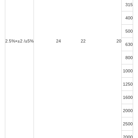
315
400
500
0.4
±2×2.5%
±5%/
24
22
20
630
800
1000
1250
1600
2000
2500
2000