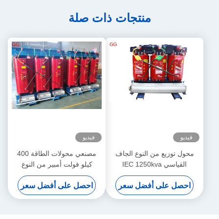
منتجات ذات صلة
فيديو
فيديو
محول توزيع من النوع الجاف
مصنعي محولات الطاقة 400
القياسي IEC 1250kva
كيلو فولت أمبير من النوع
SC(B)14-NX2 مستوى كفاءة
الجاف SC(B)12-NX3 مستوى
احصل على أفضل سعر
احصل على أفضل سعر
الطاقة 2
كفاءة الطاقة 3